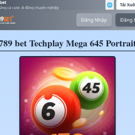
bet
🌐
Tải Xu
ảng cá cược di động chuyên nghiệp
Đăng Nhập
Đăng 
789 bet Techplay Mega 645 Portrai