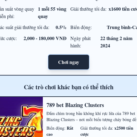
1 mỗi 55 vòng
x1600 tiền cư
ần suất vòng quay
Giải thưởng tối đa:
quay
iễn phí:
0.5%
Trung bình-C
ác suất giải thưởng tối đa:
Biến động:
2,000 - 180,000 VNĐ
22 tháng 2 năm
ức cược:
Ngày phát
2024
hành:
Chơi ngay
Các trò chơi khác bạn có thể thích
789 bet Blazing Clusters
Đắm chìm trong bầu không khí rực lửa của 789 bet
Blazing Clusters – nơi mỗi biểu tượng cháy bỏng đề
chứa đựng năng lượng chiến thắng. Hãy khám phá
Rất
x2500 tiền
Biến động:
Giải thưởng tối đa:
ngay hôm nay để tận hưởng trọn vẹn trải nghiệm đỉ
cao
cược