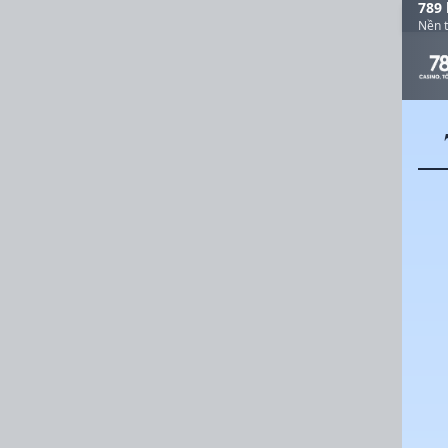
789 
Nền t