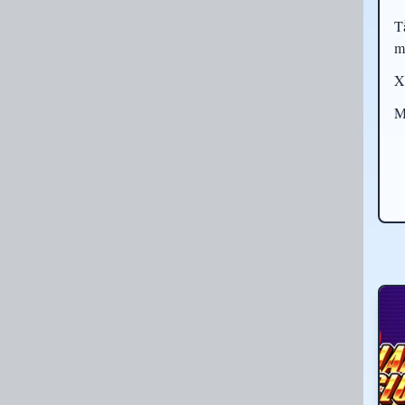
T
m
X
M