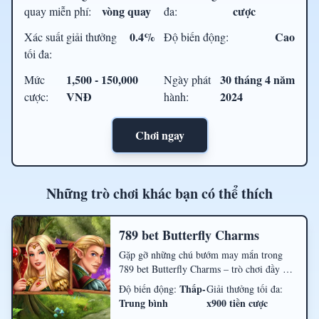
vòng quay
cược
quay miễn phí:
đa:
0.4%
Cao
Xác suất giải thưởng
Độ biến động:
tối đa:
1,500 - 150,000
30 tháng 4 năm
Mức
Ngày phát
VNĐ
2024
cược:
hành:
Chơi ngay
Những trò chơi khác bạn có thể thích
789 bet Butterfly Charms
Gặp gỡ những chú bướm may mắn trong
789 bet Butterfly Charms – trò chơi đầy mê
hoặc với hàng trăm cách chiến thắng. Tham
Thấp-
Độ biến động:
Giải thưởng tối đa:
gia ngay hôm nay để nhận ưu đãi đặc biệt
Trung bình
x900 tiền cược
từ 789betting và thử vận may của bạn!