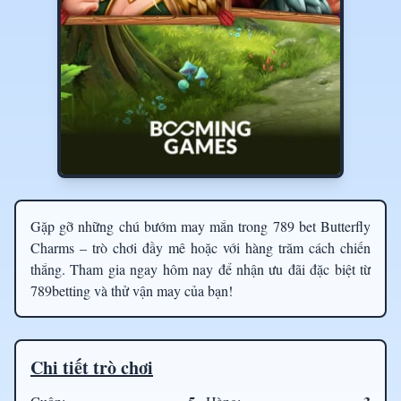
Gặp gỡ những chú bướm may mắn trong 789 bet Butterfly
Charms – trò chơi đầy mê hoặc với hàng trăm cách chiến
thắng. Tham gia ngay hôm nay để nhận ưu đãi đặc biệt từ
789betting và thử vận may của bạn!
Chi tiết trò chơi